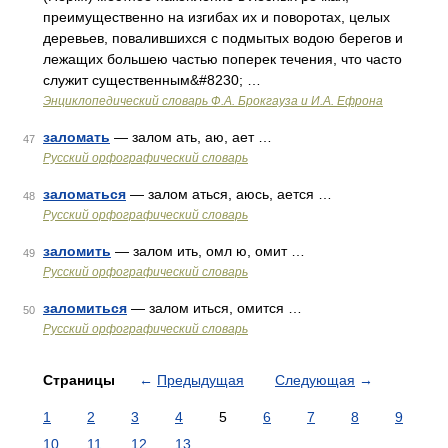
преимущественно на изгибах их и поворотах, целых
деревьев, повалившихся с подмытых водою берегов и
лежащих большею частью поперек течения, что часто
служит существенным&#8230; …
Энциклопедический словарь Ф.А. Брокгауза и И.А. Ефрона
заломать
— залом ать, аю, ает …
47
Русский орфографический словарь
заломаться
— залом аться, аюсь, ается …
48
Русский орфографический словарь
заломить
— залом ить, омл ю, омит …
49
Русский орфографический словарь
заломиться
— залом иться, омится …
50
Русский орфографический словарь
Страницы
←
Предыдущая
Следующая
→
1
2
3
4
5
6
7
8
9
10
11
12
13