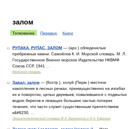
залом
Толкование
Перевод
Книги
РУПАКА, РУПАС, ЗАЛОМ
— (арх.) обледенелые
41
прибрежные камни. Самойлов К. И. Морской словарь. М. Л.:
Государственное Военно морское Издательство НКВМФ
Союза ССР, 1941 …
Морской словарь
Завал, залом
— (Костр.), холуй (Перм.) местное
42
накопление в лесных речках, преимущественно на изгибах
их и поворотах, целых деревьев, повалившихся с подмытых
водою берегов и лежащих большею частью поперек
течения, что часто служит существенным препятствием
к&#8230; …
Энциклопедический словарь Ф.А. Брокгауза и И.А. Ефрона