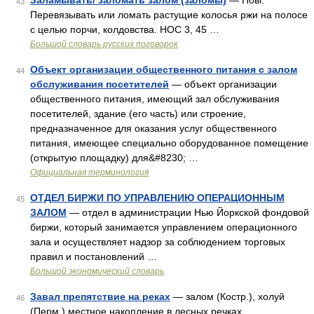
Заламывать/ заломать залом (заломы)
— Новг.
43
Перевязывать или ломать растущие колосья ржи на полосе
с целью порчи, колдовства. НОС 3, 45 …
Большой словарь русских поговорок
Объект организации общественного питания с залом
44
обслуживания посетителей
— объект организации
общественного питания, имеющий зал обслуживания
посетителей, здание (его часть) или строение,
предназначенное для оказания услуг общественного
питания, имеющее специально оборудованное помещение
(открытую площадку) для&#8230; …
Официальная терминология
ОТДЕЛ БИРЖИ ПО УПРАВЛЕНИЮ ОПЕРАЦИОННЫМ
45
ЗАЛОМ
— отдел в администрации Нью Йоркской фондовой
биржи, который занимается управлением операционного
зала и осуществляет надзор за соблюдением торговых
правил и постановлений …
Большой экономический словарь
Завал препятствие на реках
— залом (Костр.), холуй
46
(Перм.) местное накопление в лесных речках,